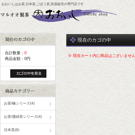
おおいしはお茶,日本茶,ごぼう茶,茶器販売の専門店です
現在のカゴの中
合計数量：
0
※ 現在カート内に商品はございませ
商品金額：
0円
お茶/極シリーズ(4)
お茶/濃緑茶シリーズ(4)
日本茶(8)